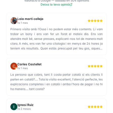
Valoració a Google
—
basada en
504
opinions
Deixa la teva opinió
Laia marti calleja
fa 1 mes
Primera visita amb l’Ossa i no podem estar més contents. Li vam
trobar un bony i ens van fer un forat el mateix dia. Ens van
atendre molt bé, sense presses, explicant-nos tot de manera molt
clara. A més, ens van fer una citologia i en menys de 24 hores ja
teníem els resultats. Quan estàs preocupat pel teu gos, aquesta
rapidesa s’agraeix molt. Moltes gràcies per l’atenció. Tornarem
segur.❤️❤️
Carles Castellet
fa 1 mes
La persona que cobra, tant li costa parlar català si els clients li
parlen en català?.... Tota la visita excel·lent, l'atenció perfecte, les
explicacions completes i en català i arriba l'hora de pagar i no hi
ha manera.... tant costa?
Ignasi Ruiz
fa 2 mesos