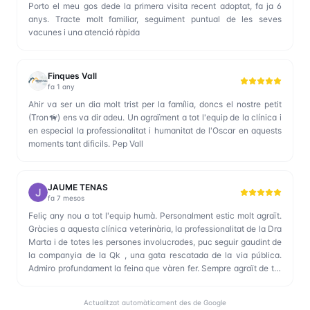
Porto el meu gos dede la primera visita recent adoptat, fa ja 6
anys. Tracte molt familiar, seguiment puntual de les seves
vacunes i una atenció ràpida
Finques Vall
fa 1 any
Ahir va ser un dia molt trist per la família, doncs el nostre petit
(Tron🦮) ens va dir adeu. Un agraïment a tot l'equip de la clínica i
en especial la professionalitat i humanitat de l'Oscar en aquests
moments tant dificils. Pep Vall
JAUME TENAS
fa 7 mesos
Feliç any nou a tot l'equip humà. Personalment estic molt agraït.
Gràcies a aquesta clínica veterinària, la professionalitat de la Dra
Marta i de totes les persones involucrades, puc seguir gaudint de
la companyia de la Qk , una gata rescatada de la via pública.
Admiro profundament la feina que vàren fer. Sempre agraït de tot
cor . Moltíssimes gràcies!❤️
Actualitzat automàticament des de Google