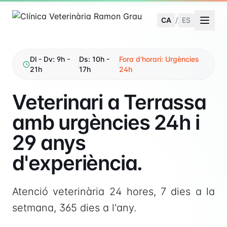
CA
/
ES
Dl - Dv: 9h -
Ds: 10h -
Fora d'horari: Urgències
21h
17h
24h
Veterinari a Terrassa
amb urgències 24h i
29 anys
d'experiència.
Atenció veterinària 24 hores, 7 dies a la
setmana, 365 dies a l'any.