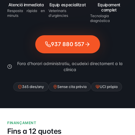
Atenció immediata
Equip especialitzat
Equipament
complet
Resposta ràpida en
Veterinaris
minuts
d'urgències
Tecnologia
diagnòstica
937 880 557
Fora d'horari administratiu, acudeixi directament a la
clínica
365 dies/any
Sense cita prèvia
UCI pròpia
FINANÇAMENT
Fins a 12 quotes