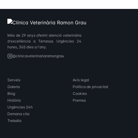
Més de 29 anys oferint atenció veterinària
d'excel·lència a Terrassa. Urgències 24
hores, 365 dies a l'any.
@clinicaveterinariaramongrau
NAVEGACIÓ
LEGAL
Serveis
Avís legal
Galeria
Política de privacitat
Blog
Cookies
Història
Premsa
Urgències 24h
Demana cita
Treballa
CONTACTE