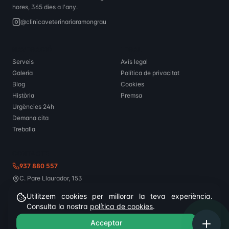
hores, 365 dies a l'any.
@clinicaveterinariaramongrau
NAVEGACIÓ
LEGAL
Serveis
Avís legal
Galeria
Política de privacitat
Blog
Cookies
Història
Premsa
Urgències 24h
Demana cita
Treballa
CONTACTE
937 880 557
C. Pare Llaurador, 153
08224 Terrassa
Utilitzem cookies per millorar la teva experiència.
Consulta la nostra
política de cookies
.
©
2026
Clínica Veterinària Ramon Grau.
Tots els drets reservats.
Acceptar
CA
/
ES