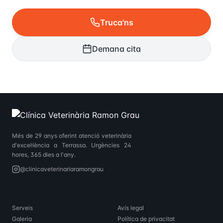
Truca'ns
Demana cita
Més de 29 anys oferint atenció veterinària
d'excel·lència a Terrassa. Urgències 24
hores, 365 dies a l'any.
@clinicaveterinariaramongrau
NAVEGACIÓ
LEGAL
Serveis
Avís legal
Galeria
Política de privacitat