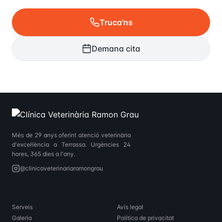
Truca'ns
Demana cita
Més de 29 anys oferint atenció veterinària
d'excel·lència a Terrassa. Urgències 24
hores, 365 dies a l'any.
@clinicaveterinariaramongrau
NAVEGACIÓ
LEGAL
Serveis
Avís legal
Galeria
Política de privacitat